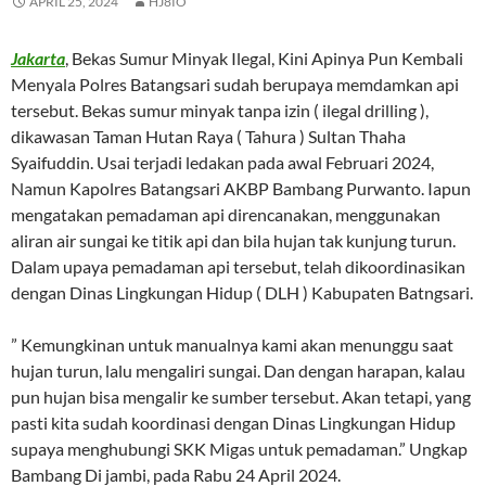
APRIL 25, 2024
HJ8IO
Jakarta
, Bekas Sumur Minyak Ilegal, Kini Apinya Pun Kembali
Menyala Polres Batangsari sudah berupaya memdamkan api
tersebut. Bekas sumur minyak tanpa izin ( ilegal drilling ),
dikawasan Taman Hutan Raya ( Tahura ) Sultan Thaha
Syaifuddin. Usai terjadi ledakan pada awal Februari 2024,
Namun Kapolres Batangsari AKBP Bambang Purwanto. Iapun
mengatakan pemadaman api direncanakan, menggunakan
aliran air sungai ke titik api dan bila hujan tak kunjung turun.
Dalam upaya pemadaman api tersebut, telah dikoordinasikan
dengan Dinas Lingkungan Hidup ( DLH ) Kabupaten Batngsari.
” Kemungkinan untuk manualnya kami akan menunggu saat
hujan turun, lalu mengaliri sungai. Dan dengan harapan, kalau
pun hujan bisa mengalir ke sumber tersebut. Akan tetapi, yang
pasti kita sudah koordinasi dengan Dinas Lingkungan Hidup
supaya menghubungi SKK Migas untuk pemadaman.” Ungkap
Bambang Di jambi, pada Rabu 24 April 2024.