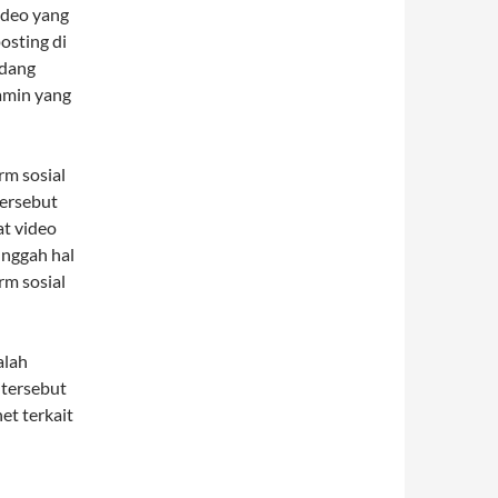
ideo yang
osting di
edang
amin yang
m sosial
tersebut
at video
nggah hal
rm sosial
alah
 tersebut
et terkait