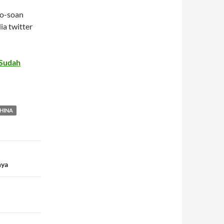
so-soan
ia twitter
 Sudah
HINA
nya