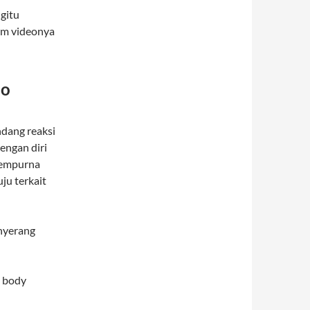
 gitu
am videonya
eo
dang reaksi
engan diri
sempurna
ju terkait
 nyerang
e body