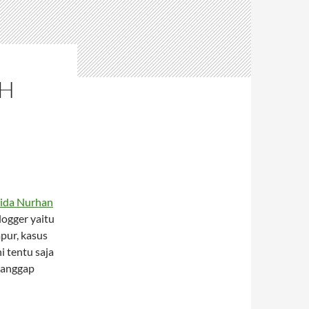
AH
rida Nurhan
logger yaitu
pur, kasus
i tentu saja
ganggap