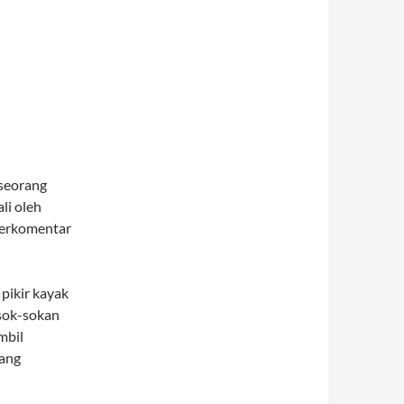
seorang
li oleh
 berkomentar
 pikir kayak
 sok-sokan
mbil
yang