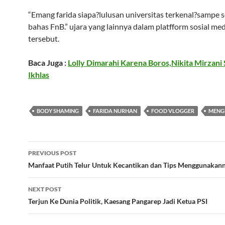
“Emang farida siapa?lulusan universitas terkenal?sampe 
bahas FnB.” ujara yang lainnya dalam platfform sosial med
tersebut.
Baca Juga :
Lolly Dimarahi Karena Boros,Nikita Mirzani
Ikhlas
BODY SHAMING
FARIDA NURHAN
FOOD VLOGGER
MENG
Post
PREVIOUS POST
navigation
Manfaat Putih Telur Untuk Kecantikan dan Tips Menggunakan
NEXT POST
Terjun Ke Dunia Politik, Kaesang Pangarep Jadi Ketua PSI