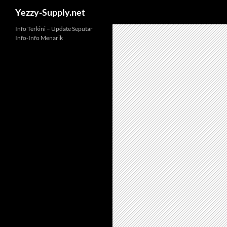
Yezzy-Supply.net
Skip
Info Terkini – Update Seputar
Info-Info Menarik
to
content