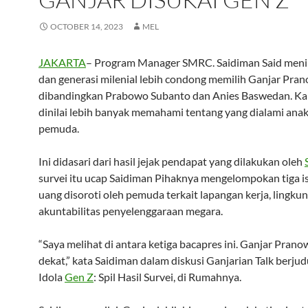
OCTOBER 14, 2023
MEL
JAKARTA
– Program Manager SMRC. Saidiman Said menil
dan generasi milenial lebih condong memilih Ganjar Pra
dibandingkan Prabowo Subanto dan Anies Baswedan. Ka
dinilai lebih banyak memahami tentang yang dialami ana
pemuda.
Ini didasari dari hasil jejak pendapat yang dilakukan oleh
survei itu ucap Saidiman Pihaknya mengelompokan tiga i
uang disoroti oleh pemuda terkait lapangan kerja, lingku
akuntabilitas penyelenggaraan megara.
“Saya melihat di antara ketiga bacapres ini. Ganjar Prano
dekat,” kata Saidiman dalam diskusi Ganjarian Talk berjud
Idola
Gen Z
: Spil Hasil Survei, di Rumahnya.