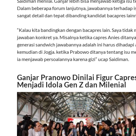
Saidiman menilai. Ganjar lebih bisa menjawab ketiga isu t
Dalam beberapa forum lanjutnya, jawabannya terhadap i
sangat detail dan tepat dibanding kandidat bacapres lain
“Kalau kita bandingkan dengan bacapres lain. Saya tida
jawaban konkret ya. Misalnya ketika capres Anies ditany
generasi sandwich jawabannya adalah ini harus dihadapi 
kemudian di Jogja. ketika Prabowo ditanya tentang isu m
ia menjawab persoalannya karena gizi” ucap Saidiman.
Ganjar Pranowo Dinilai Figur Capre
Menjadi Idola Gen Z dan Milenial