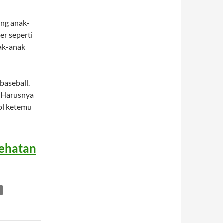
ang anak-
er seperti
nak-anak
baseball.
. Harusnya
ol ketemu
sehatan