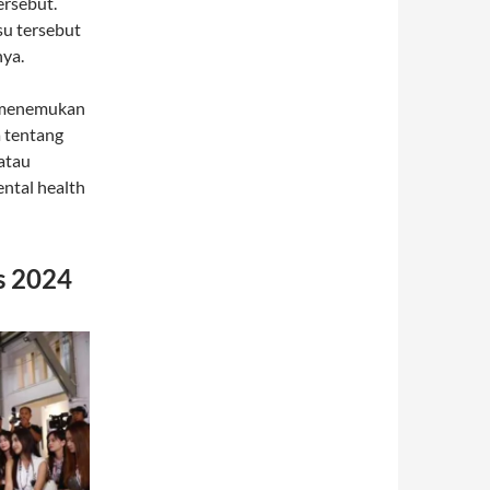
ersebut.
su tersebut
nya.
k menemukan
a tentang
atau
ental health
s 2024