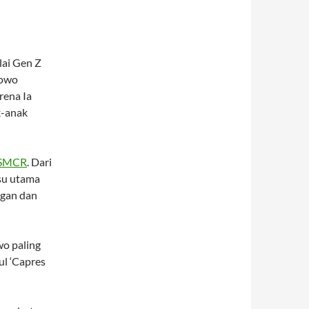
ai Gen Z
nowo
rena Ia
k-anak
SMCR
. Dari
su utama
ngan dan
wo paling
ul ‘Capres