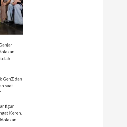
Ganjar
idolakan
etelah
tuk GenZ dan
ah saat
“
r figur
ngat Keren.
iidolakan