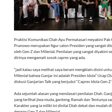
Praktisi Komunikasi Diah Ayu Permatasari meyakini Pak 
Pranowo merupakan figur calon Presiden yang sangat di
oleh Gen Z dan Milenial. Penilaian yang sangat diyakini s
dirinya mengamati sosok capres yang ada.
“jadi kalau saya melihat saya berani mengklain disini un
Milenial bahwa Ganjar ini adalah Presiden Idola” Ucap Di
diskusi Ganjarian Talk yang berjudul “Capres Idola Gen Z 
Ada sejumlah alasan yang mendasari penilaian Diah. Ganja
yang terlihat jiwa muda, ganteng, Ramah dan Tentunya sa
Karakter yang ia miliki ini dinilai Diah dekat dan mudah d
dengan Gen Z dan Milenial.