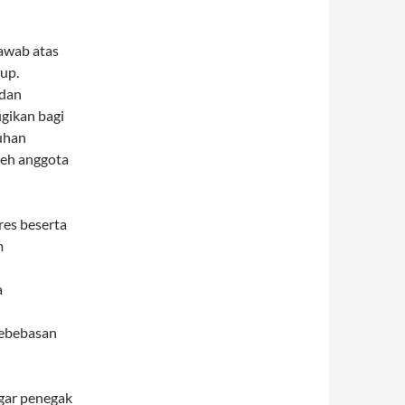
awab atas
up.
 dan
gikan bagi
uhan
leh anggota
es beserta
m
a
i
kebebasan
agar penegak