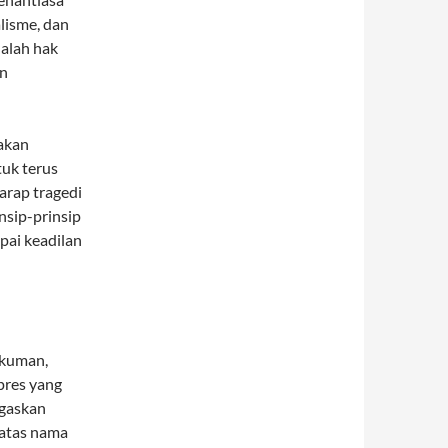
lisme, dan
alah hak
an
akan
uk terus
arap tragedi
nsip-prinsip
pai keadilan
ukuman,
pres yang
egaskan
 atas nama