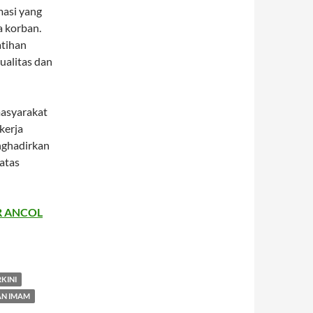
asi yang
a korban.
atihan
ualitas dan
masyarakat
kerja
nghadirkan
atas
R ANCOL
RKINI
AN IMAM