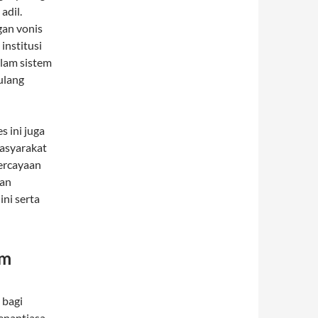
adil.
an vonis
institusi
lam sistem
ulang
 ini juga
asyarakat
ercayaan
kan
ni serta
um
 bagi
enantiasa