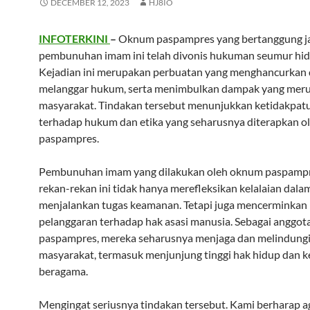
DECEMBER 12, 2023
HJ8IO
INFOTERKINI
–
Oknum paspampres yang bertanggung j
pembunuhan imam ini telah divonis hukuman seumur hid
Kejadian ini merupakan perbuatan yang menghancurkan
melanggar hukum, serta menimbulkan dampak yang meru
masyarakat. Tindakan tersebut menunjukkan ketidakpat
terhadap hukum dan etika yang seharusnya diterapkan o
paspampres.
Pembunuhan imam yang dilakukan oleh oknum paspampr
rekan-rekan ini tidak hanya merefleksikan kelalaian dala
menjalankan tugas keamanan. Tetapi juga mencerminkan
pelanggaran terhadap hak asasi manusia. Sebagai anggot
paspampres, mereka seharusnya menjaga dan melindung
masyarakat, termasuk menjunjung tinggi hak hidup dan 
beragama.
Mengingat seriusnya tindakan tersebut. Kami berharap 