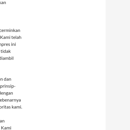
kan
n
ncerminkan
 Kami telah
pres ini
 tidak
diambil
en dan
prinsip-
 dengan
sebenarnya
ritas kami.
dan
. Kami