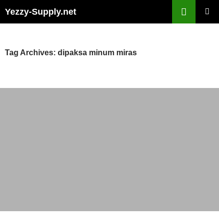
Skip
Yezzy-Supply.net
to
PRIMAR
content
MENU
Tag Archives: dipaksa minum miras