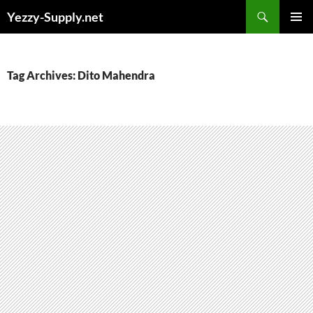
Skip
Yezzy-Supply.net
to
PRIMAR
content
MENU
Tag Archives: Dito Mahendra