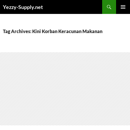
Skip
Yezzy-Supply.net
to
PRIMAR
content
MENU
Tag Archives: Kini Korban Keracunan Makanan