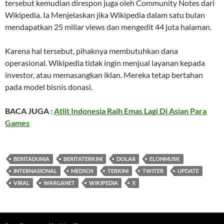
tersebut kemudian direspon juga oleh Community Notes dari
Wikipedia. Ia Menjelaskan jika Wikipedia dalam satu bulan
mendapatkan 25 miliar views dan mengedit 44 juta halaman.
Karena hal tersebut, pihaknya membutuhkan dana
operasional. Wikipedia tidak ingin menjual layanan kepada
investor, atau memasangkan iklan. Mereka tetap bertahan
pada model bisnis donasi.
BACA JUGA :
Atlit Indonesia Raih Emas Lagi Di Asian Para
Games
BERITADUNIA
BERITATERKINI
DOLAR
ELONMUSK
INTERNASIONAL
MEDSOS
TERKINI
TWITER
UPDATE
VIRAL
WARGANET
WIKIPEDIA
X