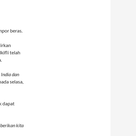
mpor beras.
irkan
ifli telah
.
 India dan
pada selasa,
k dapat
berikan kita