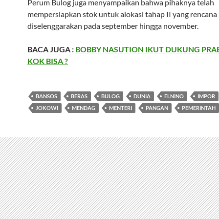
Perum Bulog juga menyampaikan bahwa pihaknya telah
mempersiapkan stok untuk alokasi tahap II yang rencana
diselenggarakan pada september hingga november.
BACA JUGA :
BOBBY NASUTION IKUT DUKUNG PRA
KOK BISA ?
BANSOS
BERAS
BULOG
DUNIA
ELNINO
IMPOR
JOKOWI
MENDAG
MENTERI
PANGAN
PEMERINTAH