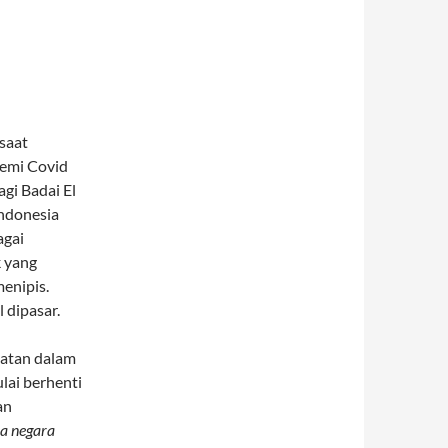
I
saat
demi Covid
agi Badai El
ndonesia
agai
k yang
enipis.
 dipasar.
gatan dalam
lai berhenti
an
ua negara