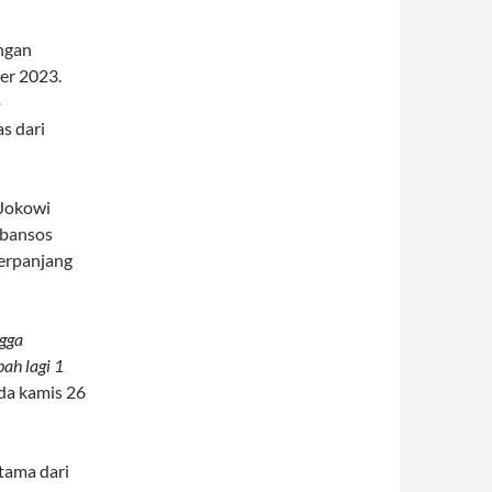
ngan
er 2023.
p
s dari
 Jokowi
 bansos
erpanjang
ngga
ah lagi 1
da kamis 26
tama dari