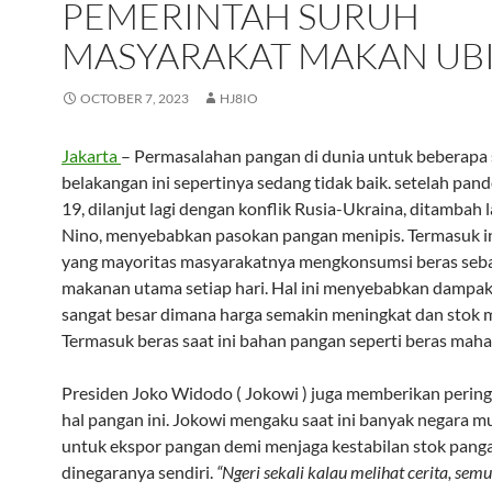
PEMERINTAH SURUH
MASYARAKAT MAKAN UB
OCTOBER 7, 2023
HJ8IO
Jakarta
– Permasalahan pangan di dunia untuk beberapa 
belakangan ini sepertinya sedang tidak baik. setelah pan
19, dilanjut lagi dengan konflik Rusia-Ukraina, ditambah l
Nino, menyebabkan pasokan pangan menipis. Termasuk i
yang mayoritas masyarakatnya mengkonsumsi beras seb
makanan utama setiap hari. Hal ini menyebabkan dampa
sangat besar dimana harga semakin meningkat dan stok m
Termasuk beras saat ini bahan pangan seperti beras mahal
Presiden Joko Widodo ( Jokowi ) juga memberikan perin
hal pangan ini. Jokowi mengaku saat ini banyak negara mu
untuk ekspor pangan demi menjaga kestabilan stok pang
dinegaranya sendiri.
“Ngeri sekali kalau melihat cerita, sem