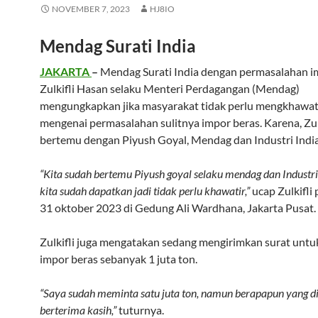
NOVEMBER 7, 2023
HJ8IO
Mendag Surati India
JAKARTA
–
Mendag Surati India dengan permasalahan i
Zulkifli Hasan selaku Menteri Perdagangan (Mendag)
mengungkapkan jika masyarakat tidak perlu mengkhawat
mengenai permasalahan sulitnya impor beras. Karena, Zulk
bertemu dengan Piyush Goyal, Mendag dan Industri India
“Kita sudah bertemu Piyush goyal selaku mendag dan Industri
kita sudah dapatkan jadi tidak perlu khawatir,”
ucap Zulkifli 
31 oktober 2023 di Gedung Ali Wardhana, Jakarta Pusat.
Zulkifli juga mengatakan sedang mengirimkan surat untu
impor beras sebanyak 1 juta ton.
“Saya sudah meminta satu juta ton, namun berapapun yang di
berterima kasih,”
tuturnya.