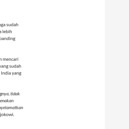
juga sudah
 lebih
ibanding
m mencari
 yang sudah
 India yang
gnya, tidak
arenakan
enyelamatkan
jokowi.