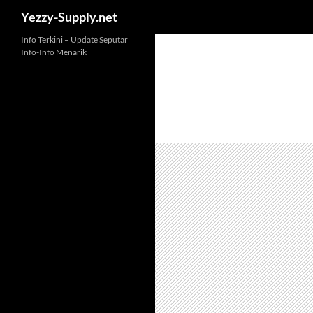
Yezzy-Supply.net
Skip
Info Terkini – Update Seputar
Info-Info Menarik
to
content