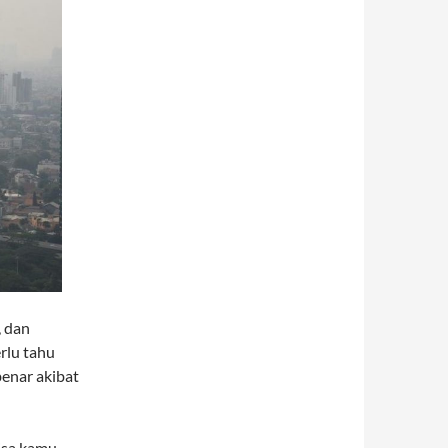
, dan
rlu tahu
benar akibat
bisa kamu