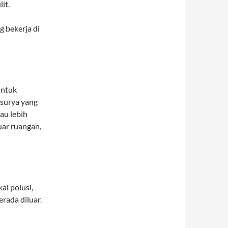
it.
g bekerja di
untuk
 surya yang
au lebih
luar ruangan,
l polusi,
rada diluar.