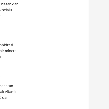
riasan dan
k selalu
n
nhidrasi
 air mineral
an
r
esehatan
yak vitamin
C dan