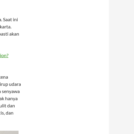
 Saat ini
karta.
pasti akan
ion?
rkena
irup udara
an senyawa
ak hanya
lit dan
is, dan