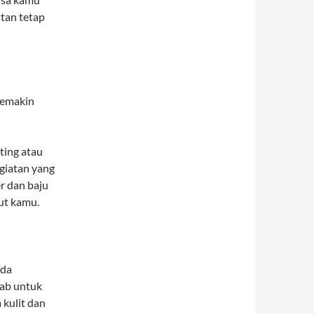
tan tetap
semakin
ting atau
giatan yang
r dan baju
ut kamu.
ada
ab untuk
 kulit dan