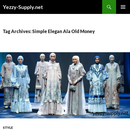
Skip
Yezzy-Supply.net
to
PRIMAR
content
MENU
Tag Archives: Simple Elegan Ala Old Money
STYLE