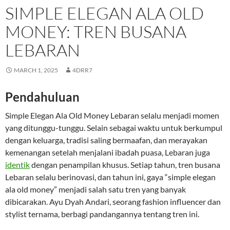
SIMPLE ELEGAN ALA OLD
MONEY: TREN BUSANA
LEBARAN
MARCH 1, 2025
4DRR7
Pendahuluan
Simple Elegan Ala Old Money Lebaran selalu menjadi momen
yang ditunggu-tunggu. Selain sebagai waktu untuk berkumpul
dengan keluarga, tradisi saling bermaafan, dan merayakan
kemenangan setelah menjalani ibadah puasa, Lebaran juga
identik
dengan penampilan khusus. Setiap tahun, tren busana
Lebaran selalu berinovasi, dan tahun ini, gaya “simple elegan
ala old money” menjadi salah satu tren yang banyak
dibicarakan. Ayu Dyah Andari, seorang fashion influencer dan
stylist ternama, berbagi pandangannya tentang tren ini.