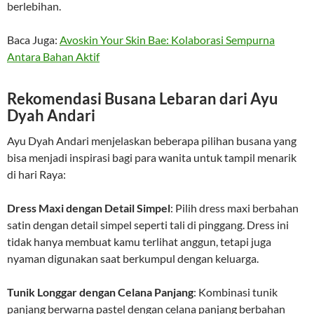
berlebihan.
Baca Juga:
Avoskin Your Skin Bae: Kolaborasi Sempurna
Antara Bahan Aktif
Rekomendasi Busana Lebaran dari Ayu
Dyah Andari
Ayu Dyah Andari menjelaskan beberapa pilihan busana yang
bisa menjadi inspirasi bagi para wanita untuk tampil menarik
di hari Raya:
Dress Maxi dengan Detail Simpel
: Pilih dress maxi berbahan
satin dengan detail simpel seperti tali di pinggang. Dress ini
tidak hanya membuat kamu terlihat anggun, tetapi juga
nyaman digunakan saat berkumpul dengan keluarga.
Tunik Longgar dengan Celana Panjang
: Kombinasi tunik
panjang berwarna pastel dengan celana panjang berbahan