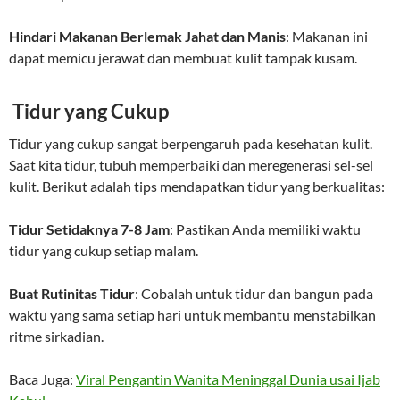
Hindari Makanan Berlemak Jahat dan Manis
: Makanan ini
dapat memicu jerawat dan membuat kulit tampak kusam.
Tidur yang Cukup
Tidur yang cukup sangat berpengaruh pada kesehatan kulit.
Saat kita tidur, tubuh memperbaiki dan meregenerasi sel-sel
kulit. Berikut adalah tips mendapatkan tidur yang berkualitas:
Tidur Setidaknya 7-8 Jam
: Pastikan Anda memiliki waktu
tidur yang cukup setiap malam.
Buat Rutinitas Tidur
: Cobalah untuk tidur dan bangun pada
waktu yang sama setiap hari untuk membantu menstabilkan
ritme sirkadian.
Baca Juga:
Viral Pengantin Wanita Meninggal Dunia usai Ijab