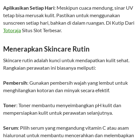
Aplikasikan Setiap Hari
: Meskipun cuaca mendung, sinar UV
tetap bisa merusak kulit. Pastikan untuk menggunakan
sunscreen setiap hari, bahkan di dalam ruangan. Di Kutip Dari
Totoraja
Situs Slot Terbesar.
Menerapkan Skincare Rutin
Skincare rutin adalah kunci untuk mendapatkan kulit sehat.
Rangkaian perawatan ini biasanya meliputi:
Pembersih
: Gunakan pembersih wajah yang lembut untuk
menghilangkan kotoran dan minyak secara efektif.
Toner
: Toner membantu menyeimbangkan pH kulit dan
mempersiapkan kulit untuk perawatan selanjutnya.
Serum
: Pilih serum yang mengandung vitamin C atau asam
hialuronat untuk membantu mencerahkan dan melembapkan