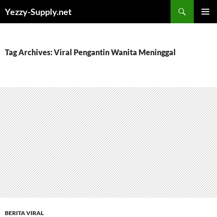
Skip
Yezzy-Supply.net
to
PRIMAR
content
MENU
Tag Archives: Viral Pengantin Wanita Meninggal
BERITA VIRAL