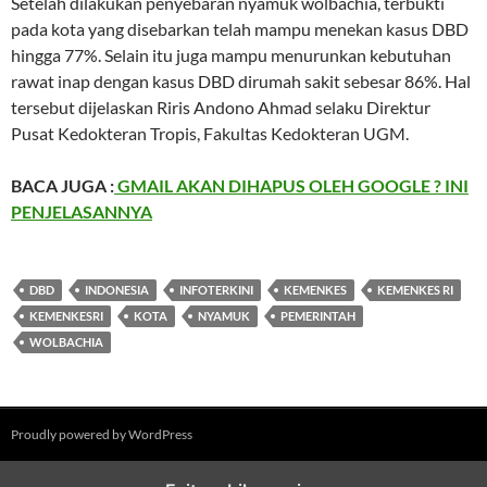
Setelah dilakukan penyebaran nyamuk wolbachia, terbukti
pada kota yang disebarkan telah mampu menekan kasus DBD
hingga 77%. Selain itu juga mampu menurunkan kebutuhan
rawat inap dengan kasus DBD dirumah sakit sebesar 86%. Hal
tersebut dijelaskan Riris Andono Ahmad selaku Direktur
Pusat Kedokteran Tropis, Fakultas Kedokteran UGM.
BACA JUGA :
GMAIL AKAN DIHAPUS OLEH GOOGLE ? INI
PENJELASANNYA
DBD
INDONESIA
INFOTERKINI
KEMENKES
KEMENKES RI
KEMENKESRI
KOTA
NYAMUK
PEMERINTAH
WOLBACHIA
Proudly powered by WordPress