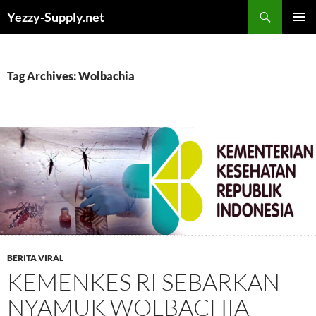
Skip
Yezzy-Supply.net
to
PRIMAR
content
MENU
Tag Archives: Wolbachia
BERITA VIRAL
KEMENKES RI SEBARKAN
NYAMUK WOLBACHIA