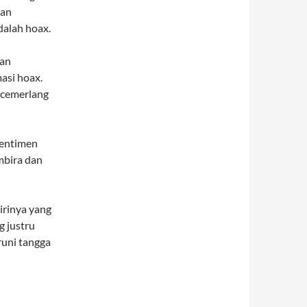
gan
dalah hoax.
dan
asi hoax.
 cemerlang
sentimen
mbira dan
irinya yang
g justru
runi tangga