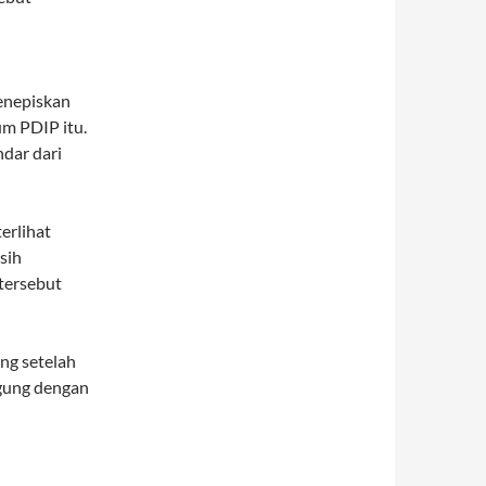
enepiskan
um PDIP itu.
dar dari
erlihat
sih
tersebut
ng setelah
ggung dengan