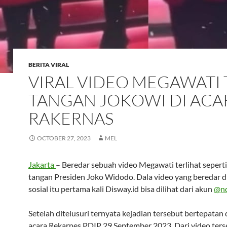
BERITA VIRAL
VIRAL VIDEO MEGAWATI 
TANGAN JOKOWI DI ACA
RAKERNAS
OCTOBER 27, 2023
MEL
Jakarta
– Beredar sebuah video Megawati terlihat sepert
tangan Presiden Joko Widodo. Dala video yang beredar d
sosial itu pertama kali Disway.id bisa dilihat dari akun
@nd
Setelah ditelusuri ternyata kejadian tersebut bertepatan
acara Rekarnes PDIP 29 September 2023. Dari video ters