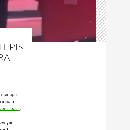
TEPIS
RA
i menepis
i media
ons_back
.
 dengan
ebut