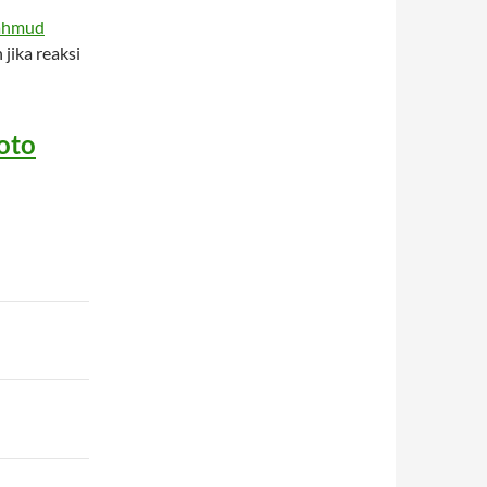
ahmud
jika reaksi
oto