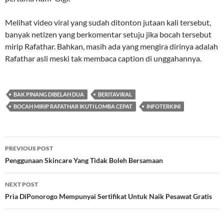
Melihat video viral yang sudah ditonton jutaan kali tersebut,
banyak netizen yang berkomentar setuju jika bocah tersebut
mirip Rafathar. Bahkan, masih ada yang mengira dirinya adalah
Rafathar asli meski tak membaca caption di unggahannya.
BAK PINANG DIBELAH DUA
BERITAVIRAL
BOCAH MIRIP RAFATHAR IKUTI LOMBA CEPAT
INFOTERKINI
Post
PREVIOUS POST
navigation
Penggunaan Skincare Yang Tidak Boleh Bersamaan
NEXT POST
Pria DiPonorogo Mempunyai Sertifikat Untuk Naik Pesawat Gratis