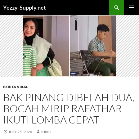
Skip
Yezzy-Supply.net
to
PRIMAR
content
MENU
BERITA VIRAL
BAK PINANG DIBELAH DUA,
BOCAH MIRIP RAFATHAR
IKUTI LOMBA CEPAT
JULY 25, 2024
HJ8IO