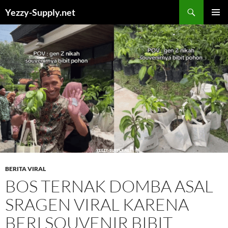
Skip
Yezzy-Supply.net
to
PRIMAR
content
MENU
BERITA VIRAL
BOS TERNAK DOMBA ASAL
SRAGEN VIRAL KARENA
BERI SOUVENIR BIBIT