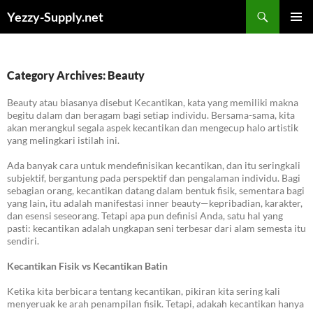
Skip
Yezzy-Supply.net
to
PRIMAR
content
MENU
Category Archives: Beauty
Beauty atau biasanya disebut Kecantikan, kata yang memiliki makna
begitu dalam dan beragam bagi setiap individu. Bersama-sama, kita
akan merangkul segala aspek kecantikan dan mengecup halo artistik
yang melingkari istilah ini.
Ada banyak cara untuk mendefinisikan kecantikan, dan itu seringkali
subjektif, bergantung pada perspektif dan pengalaman individu. Bagi
sebagian orang, kecantikan datang dalam bentuk fisik, sementara bagi
yang lain, itu adalah manifestasi inner beauty—kepribadian, karakter,
dan esensi seseorang. Tetapi apa pun definisi Anda, satu hal yang
pasti: kecantikan adalah ungkapan seni terbesar dari alam semesta itu
sendiri.
Kecantikan Fisik vs Kecantikan Batin
Ketika kita berbicara tentang kecantikan, pikiran kita sering kali
menyeruak ke arah penampilan fisik. Tetapi, adakah kecantikan hanya