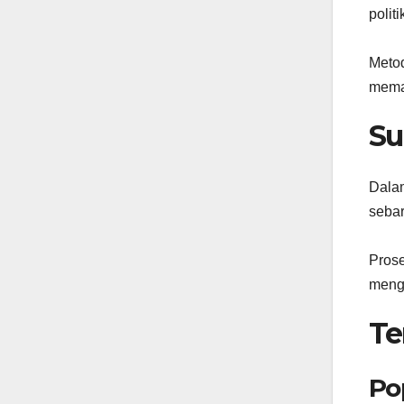
polit
Metod
memas
Su
Dalam
sebar
Prose
mengg
Te
Po