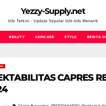
Yezzy-Supply.net
Info Terkini - Update Seputar Info-Info Menarik
BEAUTY
SKINCARE
STYLE
BERITA V
RAL
EKTABILITAS CAPRES R
24
#Anies Baswedan
,
#BERITAHARINI
,
#beritaviral
,
#c