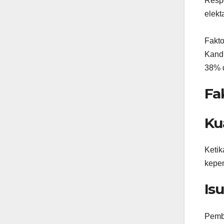
Respo
elekt
Fakto
Kandi
38% 
Fa
Ku
Ketik
kepem
Is
Pemba