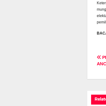
Keter
mungk
elekt
pemil
BACA
Po
P
ANC
na
Relat