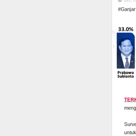
DEC 10
#Ganjar
TERK
menge
Surve
untuk