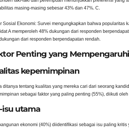
nden laki-laki dan perempuan menunjukkan preferensi yang s
abilitas masing-masing sebesar 43% dan 47%. C.
r Sosial Ekonomi: Survei mengungkapkan bahwa popularitas kan
dat A memperoleh 48% dukungan dari responden berpendapat
dukungan dari responden berpendapatan rendah.
ktor Penting yang Mempengaruhi E
alitas kepemimpinan
a ditanya tentang kualitas yang mereka cari dari seorang kandi
impinan sebagai faktor yang paling penting (55%), diikuti oleh
u-isu utama
ngunan ekonomi (40%) diidentifikasi sebagai isu paling kritis 