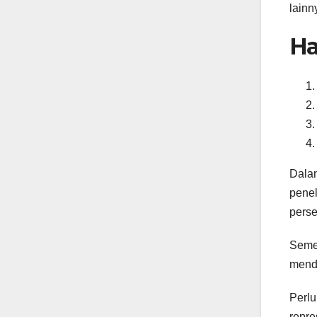
lainn
Ha
Dalam
penel
perse
Semen
mend
Perlu
repre