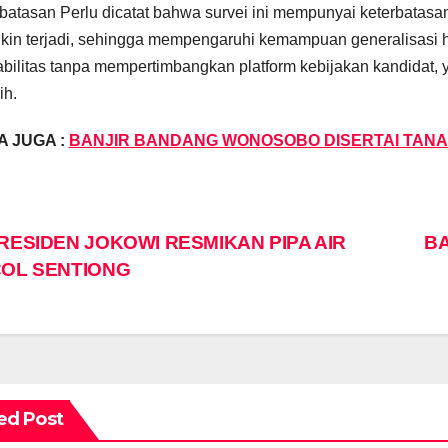
batasan Perlu dicatat bahwa survei ini mempunyai keterbatasa
in terjadi, sehingga mempengaruhi kemampuan generalisasi hasi
abilitas tanpa mempertimbangkan platform kebijakan kandidat,
ih.
 JUGA :
BANJIR BANDANG WONOSOBO DISERTAI TAN
st
RESIDEN JOKOWI RESMIKAN PIPA AIR
B
OL SENTIONG
vigation
ed Post