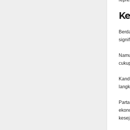
Ke
Berda
signi
Namun
cukup
Kandi
langk
Parta
ekono
kesej