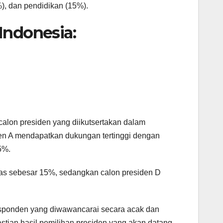
), dan pendidikan (15%).
 Indonesia:
 calon presiden yang diikutsertakan dalam
siden A mendapatkan dukungan tertinggi dengan
5%.
tas sebesar 15%, sedangkan calon presiden D
responden yang diwawancarai secara acak dan
astian hasil pemilihan presiden yang akan datang.