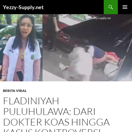
Skip
Yezzy-Supply.net
to
PRIMAR
content
MENU
BERITA VIRAL
FLADINIYAH
PULUHULAWA: DARI
DOKTER KOAS HINGGA