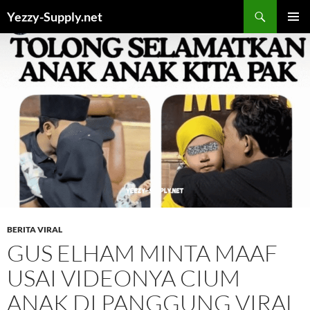
Skip
Yezzy-Supply.net
to
PRIMAR
content
MENU
BERITA VIRAL
GUS ELHAM MINTA MAAF
USAI VIDEONYA CIUM
ANAK DI PANGGUNG VIRAL