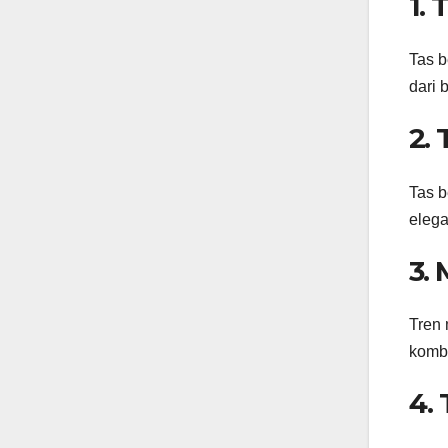
1.
Tas b
dari 
2.
Tas b
elega
3.
Tren 
kombi
4.