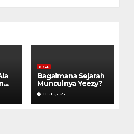
STYLE
Ala
Bagaimana Sejarah
n
Munculnya Yeezy?
n
FEB 16, 2025