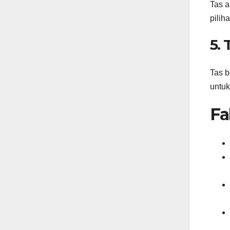
Tas a
pilih
5. 
Tas b
untuk
Fa