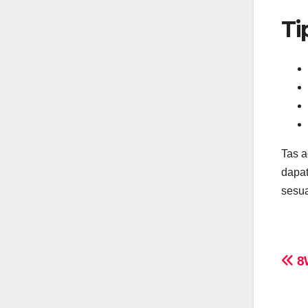
Ti
Tas a
dapat
sesua
Po
8W
na