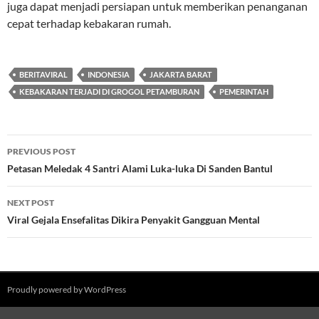
juga dapat menjadi persiapan untuk memberikan penanganan
cepat terhadap kebakaran rumah.
BERITAVIRAL
INDONESIA
JAKARTA BARAT
KEBAKARAN TERJADI DI GROGOL PETAMBURAN
PEMERINTAH
Post
PREVIOUS POST
navigation
Petasan Meledak 4 Santri Alami Luka-luka Di Sanden Bantul
NEXT POST
Viral Gejala Ensefalitas Dikira Penyakit Gangguan Mental
Proudly powered by WordPress