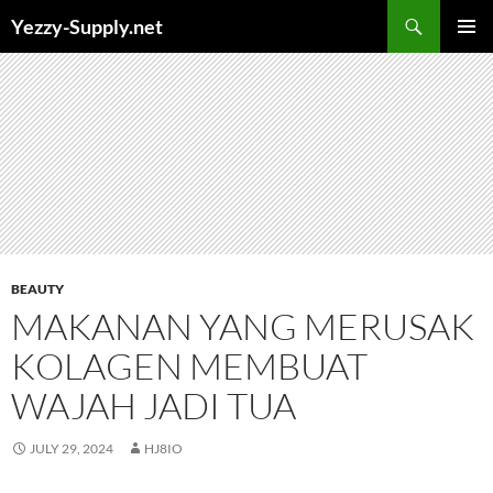
Skip
Yezzy-Supply.net
to
PRIMAR
content
MENU
BEAUTY
MAKANAN YANG MERUSAK
KOLAGEN MEMBUAT
WAJAH JADI TUA
JULY 29, 2024
HJ8IO