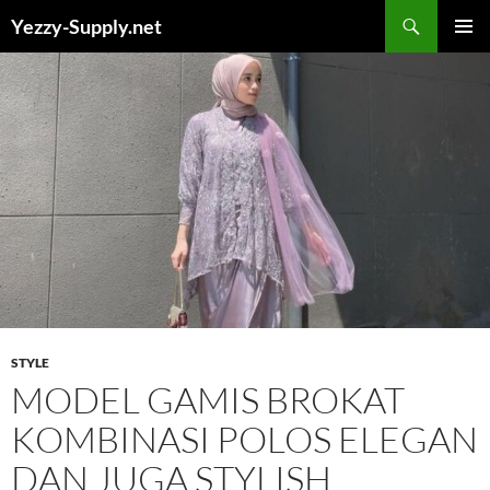
Skip
Yezzy-Supply.net
to
PRIMAR
content
MENU
STYLE
MODEL GAMIS BROKAT
KOMBINASI POLOS ELEGAN
DAN JUGA STYLISH