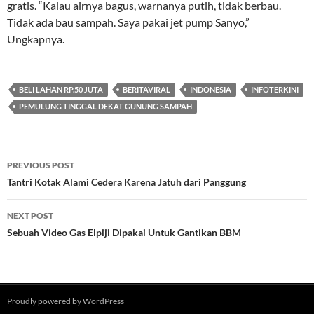
gratis. “Kalau airnya bagus, warnanya putih, tidak berbau.
Tidak ada bau sampah. Saya pakai jet pump Sanyo,”
Ungkapnya.
BELI LAHAN RP.50 JUTA
BERITAVIRAL
INDONESIA
INFOTERKINI
PEMULUNG TINGGAL DEKAT GUNUNG SAMPAH
Post
PREVIOUS POST
navigation
Tantri Kotak Alami Cedera Karena Jatuh dari Panggung
NEXT POST
Sebuah Video Gas Elpiji Dipakai Untuk Gantikan BBM
Proudly powered by WordPress