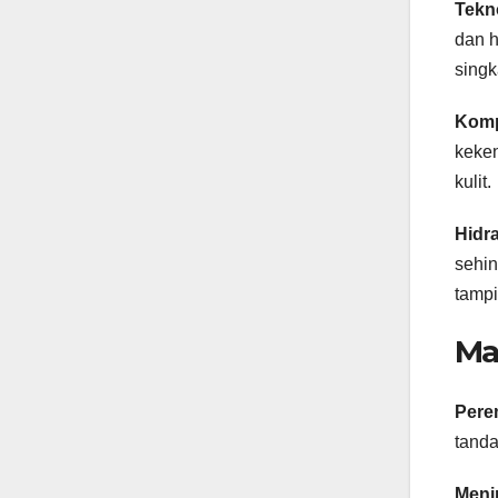
Tekn
dan h
singk
Komp
keken
kulit.
Hidr
sehin
tampi
Ma
Pere
tanda
Meni