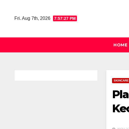
Skip
to
Fri. Aug 7th, 2026
7:57:27 PM
content
HOME
SKINCARE
Pla
Ke