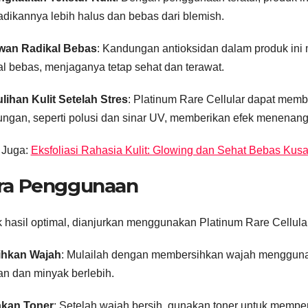
dikannya lebih halus dan bebas dari blemish.
wan Radikal Bebas
: Kandungan antioksidan dalam produk ini 
al bebas, menjaganya tetap sehat dan terawat.
ihan Kulit Setelah Stres
: Platinum Rare Cellular dapat memb
ungan, seperti polusi dan sinar UV, memberikan efek menena
 Juga:
Eksfoliasi Rahasia Kulit: Glowing dan Sehat Bebas Kus
ra Penggunaan
 hasil optimal, dianjurkan menggunakan Platinum Rare Cellula
ihkan Wajah
: Mulailah dengan membersihkan wajah mengguna
an dan minyak berlebih.
kan Toner
: Setelah wajah bersih, gunakan toner untuk mempe