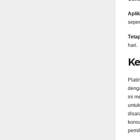
Aplik
sepen
Teta
hari.
Ke
Plati
denga
ini m
untuk
disar
konsu
pemil