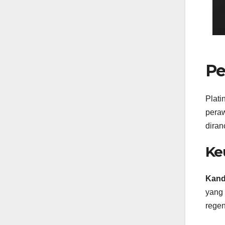
Pe
Plati
peraw
dira
Ke
Kand
yang 
regen