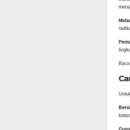
menja
Mela
radik
Pemul
lingk
Baca
Ca
Untuk
Bers
kotor
Guna