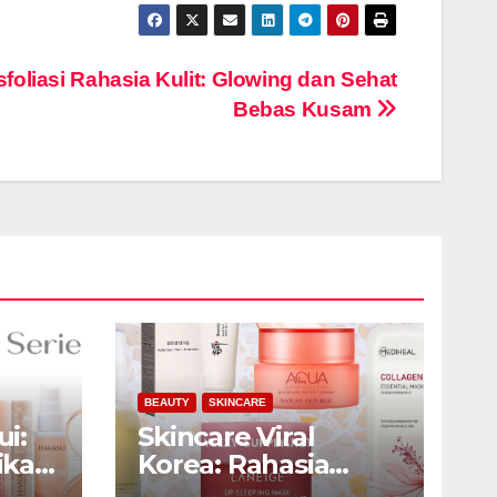
foliasi Rahasia Kulit: Glowing dan Sehat
Bebas Kusam
BEAUTY
SKINCARE
i:
Skincare Viral
ikan
Korea: Rahasia
t
Kecantikan Kulit