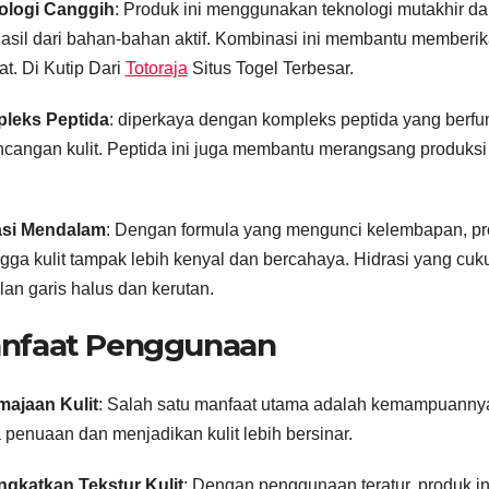
ologi Canggih
: Produk ini menggunakan teknologi mutakhir d
asil dari bahan-bahan aktif. Kombinasi ini membantu memberika
at. Di Kutip Dari
Totoraja
Situs Togel Terbesar.
leks Peptida
: diperkaya dengan kompleks peptida yang berfun
cangan kulit. Peptida ini juga membantu merangsang produksi 
asi Mendalam
: Dengan formula yang mengunci kelembapan, pr
gga kulit tampak lebih kenyal dan bercahaya. Hidrasi yang cu
lan garis halus dan kerutan.
nfaat Penggunaan
majaan Kulit
: Salah satu manfaat utama adalah kemampuannya
 penuaan dan menjadikan kulit lebih bersinar.
ngkatkan Tekstur Kulit
: Dengan penggunaan teratur, produk ini