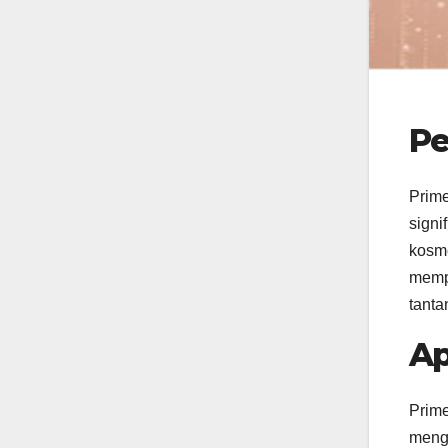
Pe
Prim
signi
kosme
mempe
tanta
Ap
Prime
mengg