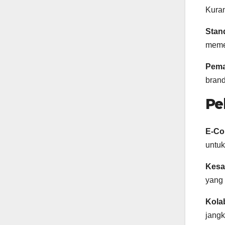
Kuran
Stand
meme
Pema
brand
Pe
E-C
untuk
Kesa
yang 
Kola
jangk