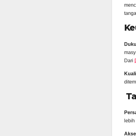
menca
tanga
Ke
Duku
masya
Dari
Kual
ditem
Ta
Pers
lebih
Akse