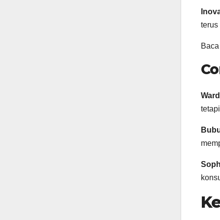
Inov
terus
Baca
Co
Ward
tetap
Bubu
mempe
Soph
konsu
Ke