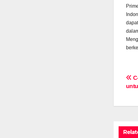
Prime
Indon
dapat
dalam
Mengg
berke
Po
C-
unt
na
Relat