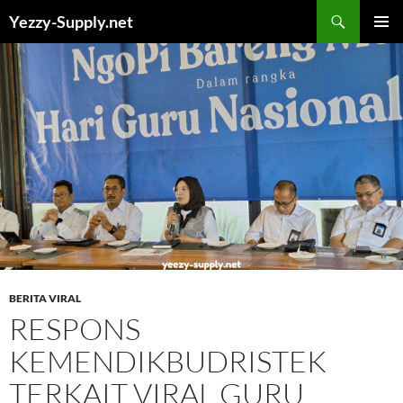
Skip
Yezzy-Supply.net
to
PRIMAR
content
MENU
BERITA VIRAL
RESPONS
KEMENDIKBUDRISTEK
TERKAIT VIRAL GURU