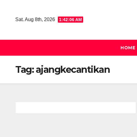
Skip
to
Sat. Aug 8th, 2026
1:42:06 AM
content
HOME
Tag:
ajangkecantikan