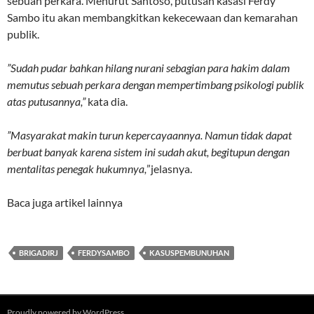
sebuah perkara. Menurut Santoso, putusan kasasi Ferdy
Sambo itu akan membangkitkan kekecewaan dan kemarahan
publik.
”Sudah pudar bahkan hilang nurani sebagian para hakim dalam
memutus sebuah perkara dengan mempertimbang psikologi publik
atas putusannya,”
kata dia.
”Masyarakat makin turun kepercayaannya. Namun tidak dapat
berbuat banyak karena sistem ini sudah akut, begitupun dengan
mentalitas penegak hukumnya,
”jelasnya.
Baca juga artikel lainnya
BRIGADIRJ
FERDYSAMBO
KASUSPEMBUNUHAN
Proudly powered by WordPress