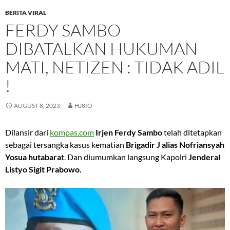
BERITA VIRAL
FERDY SAMBO
DIBATALKAN HUKUMAN
MATI, NETIZEN : TIDAK ADIL
!
AUGUST 8, 2023
HJ8IO
Dilansir dari
kompas.com
Irjen Ferdy Sambo
telah ditetapkan
sebagai tersangka kasus kematian
Brigadir J alias Nofriansyah
Yosua hutabara
t. Dan diumumkan langsung Kapolri
Jenderal
Listyo Sigit Prabowo.