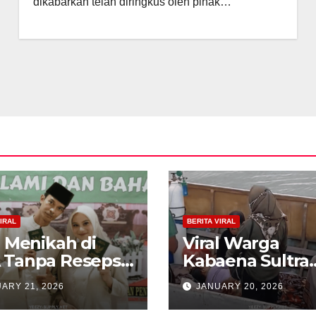
dikabarkan telah diringkus oleh pihak…
IRAL
BERITA VIRAL
l Menikah di
Viral Warga
 Tanpa Resepsi,
Kabaena Sultra
 Estetik
Sewa Kapal Rp 
ARY 21, 2026
JANUARY 20, 2026
ngan Ini Bikin
Juta Demi Diruj
ok
ke RS