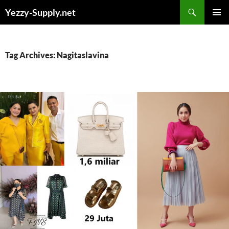
Skip
Yezzy-Supply.net
to
PRIMAR
content
MENU
Tag Archives: Nagitaslavina