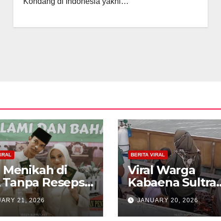
Kondang di Indonesia yakni…
IRAL
BERITA VIRAL
l Menikah di
Viral Warga
 Tanpa Resepsi,
Kabaena Sultra
 Estetik
Sewa Kapal Rp 
ARY 21, 2026
JANUARY 20, 2026
ngan Ini Bikin
Juta Demi Diruj
ok
ke RS