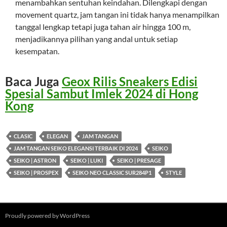
menambahkan sentuhan keindahan. Dilengkapi dengan
movement quartz, jam tangan ini tidak hanya menampilkan
tanggal lengkap tetapi juga tahan air hingga 100 m,
menjadikannya pilihan yang andal untuk setiap
kesempatan.
Baca Juga
Geox Rilis Sneakers Edisi
Spesial Sambut Imlek 2024 di Hong
Kong
CLASIC
ELEGAN
JAM TANGAN
JAM TANGAN SEIKO ELEGANSI TERBAIK DI 2024
SEIKO
SEIKO | ASTRON
SEIKO | LUKI
SEIKO | PRESAGE
SEIKO | PROSPEX
SEIKO NEO CLASSIC SUR284P1
STYLE
Proudly powered by WordPress