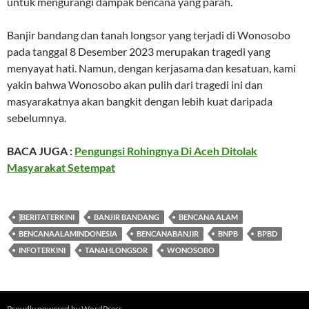
untuk mengurangi dampak bencana yang parah.
Banjir bandang dan tanah longsor yang terjadi di Wonosobo
pada tanggal 8 Desember 2023 merupakan tragedi yang
menyayat hati. Namun, dengan kerjasama dan kesatuan, kami
yakin bahwa Wonosobo akan pulih dari tragedi ini dan
masyarakatnya akan bangkit dengan lebih kuat daripada
sebelumnya.
BACA JUGA :
Pengungsi Rohingnya Di Aceh Ditolak
Masyarakat Setempat
]BERITATERKINI
BANJIR BANDANG
BENCANA ALAM
BENCANAALAMINDONESIA
BENCANABANJIR
BNPB
BPBD
INFOTERKINI
TANAHLONGSOR
WONOSOBO
Proudly powered by WordPress