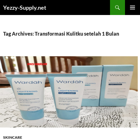
Skip
Yezzy-Supply.net
to
PRIMAR
content
MENU
Tag Archives: Transformasi Kulitku setelah 1 Bulan
SKINCARE