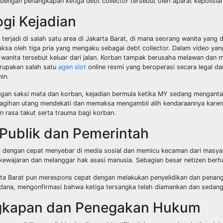
r dengan penangkapan ketiga debt collector tersebut oleh aparat kepolisian
ogi Kejadian
t terjadi di salah satu area di Jakarta Barat, di mana seorang wanita yang
ksa oleh tiga pria yang mengaku sebagai debt collector. Dalam video yan
 wanita tersebut keluar dari jalan. Korban tampak berusaha melawan dan m
upakan salah satu
agen slot
online resmi yang beroperasi secara legal d
in.
gan saksi mata dan korban, kejadian bermula ketika MY sedang mengantar 
agihan utang mendekati dan memaksa mengambil alih kendaraannya karena 
 rasa takut serta trauma bagi korban.
 Publik dan Pemerintah
ni dengan cepat menyebar di media sosial dan memicu kecaman dari masyar
kewajaran dan melanggar hak asasi manusia. Sebagian besar netizen berh
rta Barat pun merespons cepat dengan melakukan penyelidikan dan penang
ndana, mengonfirmasi bahwa ketiga tersangka telah diamankan dan sedan
kapan dan Penegakan Hukum