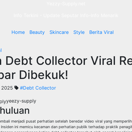
Yezzy-Supply.net
Info Terkini - Update Seputar Info-Info Menarik
Home
Beauty
Skincare
Style
Berita Viral
l
a Debt Collector Viral R
bar Dibekuk!
, 2025
#Debt Collector
yeezy-supply
huluan
embali menjadi pusat perhatian setelah beredar video viral yang memperli
 Insiden ini memicu kecaman dan perhatian publik terhadap praktik penag