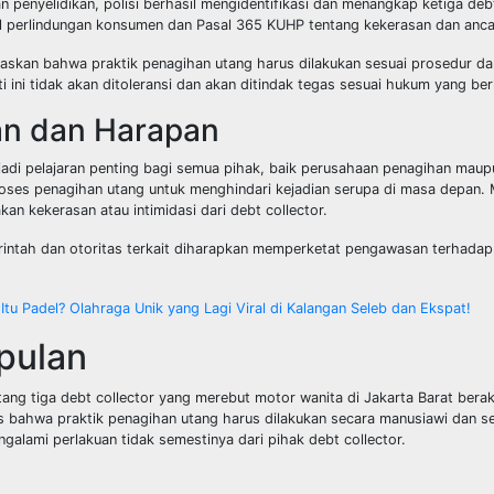
an penyelidikan, polisi berhasil mengidentifikasi dan menangkap ketiga deb
l perlindungan konsumen dan Pasal 365 KUHP tentang kekerasan dan anca
skan bahwa praktik penagihan utang harus dilakukan sesuai prosedur da
ti ini tidak akan ditoleransi dan akan ditindak tegas sesuai hukum yang ber
n dan Harapan
njadi pelajaran penting bagi semua pihak, baik perusahaan penagihan ma
oses penagihan utang untuk menghindari kejadian serupa di masa depan. 
an kekerasan atau intimidasi dari debt collector.
erintah dan otoritas terkait diharapkan memperketat pengawasan terhadap
Itu Padel? Olahraga Unik yang Lagi Viral di Kalangan Seleb dan Ekspat!
pulan
entang tiga debt collector yang merebut motor wanita di Jakarta Barat be
s bahwa praktik penagihan utang harus dilakukan secara manusiawi dan se
ngalami perlakuan tidak semestinya dari pihak debt collector.