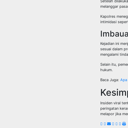
Setelah dilakuk
melanggar pasa
Kapolres menega
intimidasi seper
Imbaua
Kejadian ini me
sesuai dalam pr
mengalami tindak
Selain itu, pem
hukum.
Baca Juga:
Apa 
Kesim
Insiden viral t
peringatan kera
melapor jika me