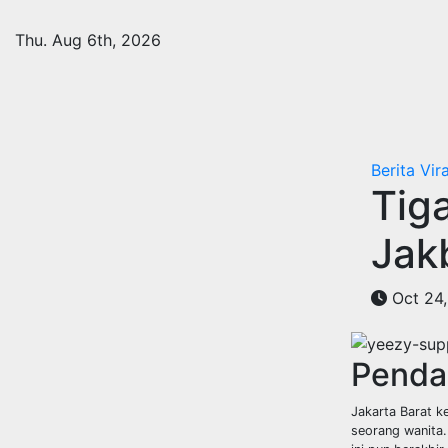
Skip
to
Thu. Aug 6th, 2026
content
Berita Vira
Tig
Jak
Oct 24
Penda
Jakarta Barat k
seorang wanita.