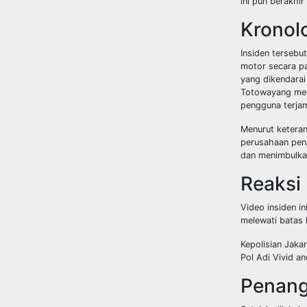
ini pun berakhi
Kronol
Insiden tersebu
motor secara pa
yang dikendarai
Totowayang mer
pengguna terjam
Menurut keteran
perusahaan pen
dan menimbulkan
Reaksi
Video insiden i
melewati batas 
Kepolisian Jaka
Pol Adi Vivid a
Penang