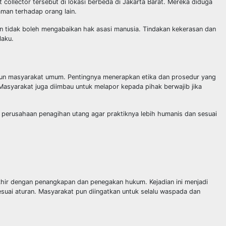
t collector tersebut di lokasi berbeda di Jakarta Barat. Mereka diduga
man terhadap orang lain.
n tidak boleh mengabaikan hak asasi manusia. Tindakan kekerasan dan
laku.
upun masyarakat umum. Pentingnya menerapkan etika dan prosedur yang
Masyarakat juga diimbau untuk melapor kepada pihak berwajib jika
 perusahaan penagihan utang agar praktiknya lebih humanis dan sesuai
rakhir dengan penangkapan dan penegakan hukum. Kejadian ini menjadi
suai aturan. Masyarakat pun diingatkan untuk selalu waspada dan