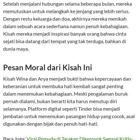
Setelah menjalani hubungan selama beberapa bulan, mereka
memutuskan untuk melangkah ke jenjang yang lebih serius.
Dengan restu keluarga dan doa, akhirnya mereka menikah
dalam sebuah acara sederhana namun penuh kebahagiaan.
Kisah mereka menjadi inspirasi banyak orang bahwa cinta
sejati bisa datang dari tempat yang tak terduga, bahkan di
dunia maya.
Pesan Moral dari Kisah Ini
Kisah Wina dan Arya menjadi bukti bahwa kepercayaan dan
keberanian untuk membuka hati kembali sangat penting
dalam menemukan kebahagiaan. Meski pengalaman buruk
pernah dialami, bukan berarti kita harus menutup diri
selamanya. Platform digital seperti Tinder bisa menjadi
jembatan untuk menemukan pasangan hidup yang cocok, asal
digunakan dengan bijak dan penuh hati-hati.
Baca Juga:
Viral Pemuda di Tarakan Dikeroyok Sampai Kritis-