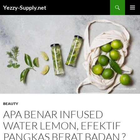
Skip
Yezzy-Supply.net
to
PRIMAR
content
MENU
BEAUTY
APA BENAR INFUSED
WATER LEMON, EFEKTIF
PANGKAS BERAT BADAN ?