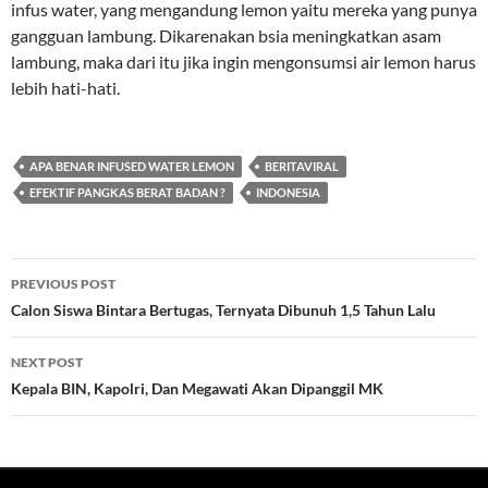
infus water, yang mengandung lemon yaitu mereka yang punya
gangguan lambung. Dikarenakan bsia meningkatkan asam
lambung, maka dari itu jika ingin mengonsumsi air lemon harus
lebih hati-hati.
APA BENAR INFUSED WATER LEMON
BERITAVIRAL
EFEKTIF PANGKAS BERAT BADAN ?
INDONESIA
Post
PREVIOUS POST
navigation
Calon Siswa Bintara Bertugas, Ternyata Dibunuh 1,5 Tahun Lalu
NEXT POST
Kepala BIN, Kapolri, Dan Megawati Akan Dipanggil MK