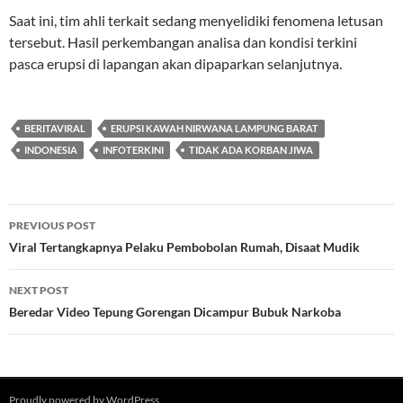
Saat ini, tim ahli terkait sedang menyelidiki fenomena letusan
tersebut. Hasil perkembangan analisa dan kondisi terkini
pasca erupsi di lapangan akan dipaparkan selanjutnya.
BERITAVIRAL
ERUPSI KAWAH NIRWANA LAMPUNG BARAT
INDONESIA
INFOTERKINI
TIDAK ADA KORBAN JIWA
Post
PREVIOUS POST
navigation
Viral Tertangkapnya Pelaku Pembobolan Rumah, Disaat Mudik
NEXT POST
Beredar Video Tepung Gorengan Dicampur Bubuk Narkoba
Proudly powered by WordPress