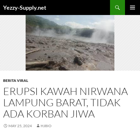
Skip
Yezzy-Supply.net
to
PRIMAR
content
MENU
BERITA VIRAL
ERUPSI KAWAH NIRWANA
LAMPUNG BARAT, TIDAK
ADA KORBAN JIWA
MAY 25, 2024
HJ8IO