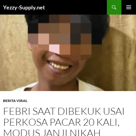
Skip
Yezzy-Supply.net
to
PRIMAR
content
MENU
BERITA VIRAL
FEBRI SAAT DIBEKUK USAI
PERKOSA PACAR 20 KALI,
MODUS JANJI NIKAH