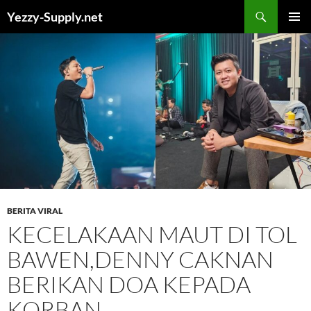
Skip
Yezzy-Supply.net
to
PRIMAR
content
MENU
BERITA VIRAL
KECELAKAAN MAUT DI TOL
BAWEN,DENNY CAKNAN
BERIKAN DOA KEPADA
KORBAN