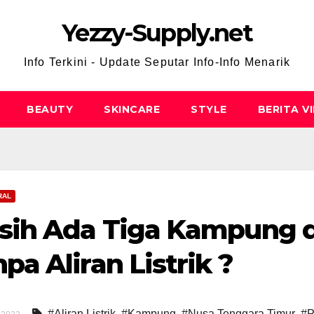
Yezzy-Supply.net
Info Terkini - Update Seputar Info-Info Menarik
BEAUTY
SKINCARE
STYLE
BERITA V
RAL
sih Ada Tiga Kampung d
pa Aliran Listrik ?
#Aliran Listrik
,
#Kampung
,
#Nusa Tenggara Timur
,
#