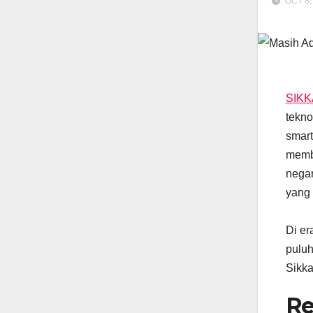
OCT 8,
SIK
tekno
smart
membu
negar
yang 
Di er
puluh
Sikka
Re