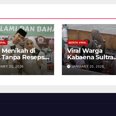
IRAL
BERITA VIRAL
l Menikah di
Viral Warga
 Tanpa Resepsi,
Kabaena Sultra
 Estetik
Sewa Kapal Rp 
ARY 21, 2026
JANUARY 20, 2026
ngan Ini Bikin
Juta Demi Diruj
ok
ke RS