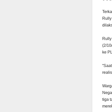
Terka
Rully
dilak
Rully
(2/10
ke PL
“Saat
realis
Warga
Negar
tiga 
merek