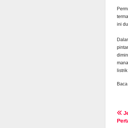
Perma
terma
ini d
Dalam
pinta
dimin
mana 
listr
Baca
Po
Je
Per
na