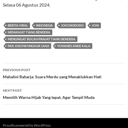
Selasa 06 Agustus 2024.
BERITA VIRAL
INDONESIA
JOKOWIDODO
JONI
MEMANJAT TIANG BENDERA
MENGINGAT BOCAH PANJAT TIANG BENDERA
PAK JOKOWI INGKAR JANJI
YOHANES ANDE KALA
Post
PREVIOUS POST
navigation
Mahalini Raharja: Suara Merdu yang Menaklukkan Hati
NEXT POST
Memilih Warna Hijab Yang tepat, Agar Tampil Muda
Proudly powered by WordPress