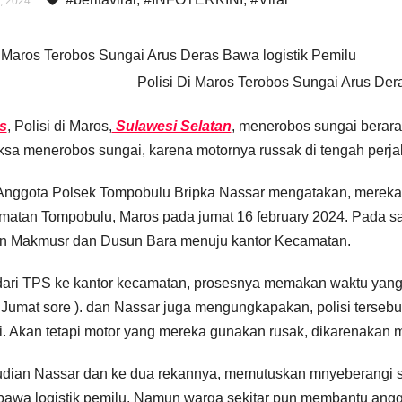
, 2024
Polisi Di Maros Terobos Sungai Arus Der
s
, Polisi di Maros,
Sulawesi Selatan
, menerobos sungai berara
ksa menerobos sungai, karena motornya russak di tengah perja
Anggota Polsek Tompobulu Bripka Nassar mengatakan, mereka
atan Tompobulu, Maros pada jumat 16 february 2024. Pada saa
n Makmusr dan Dusun Bara menuju kantor Kecamatan.
dari TPS ke kantor kecamatan, prosesnya memakan waktu yang l
( Jumat sore ). dan Nassar juga mengungkapakan, polisi ters
i. Akan tetapi motor yang mereka gunakan rusak, dikarenakan me
dian Nassar dan ke dua rekannya, memutuskan mnyeberangi s
wa logistik pemilu. Namun warga sekitar pun membantu anggo