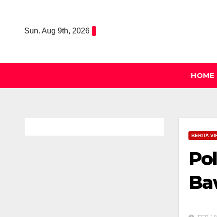
Skip
to
Sun. Aug 9th, 2026
content
HOME
BERITA VI
Pol
Baw