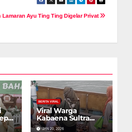
 Lamaran Ayu Ting Ting Digelar Privat
BERITA VIRAL
i
Viral Warga
psi,
Kabaena Sultra
Sewa Kapal Rp 3
JAN 20, 2026