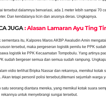
i tersebut dalamnya bervariasi, ada 1 meter lebih sampai 70 ce
ter. Dan kendalanya licin dan arusnya deras. Ungkapnya.
CA JUGA
: Alasan Lamaran Ayu Ting Tin
 sementara itu, Kalpores Maros AKBP Awaludin Amin mengatak
dususn tersebut, maka pergeseran logistik pemilu ke PPK suda
wa logistik ke PPK Kecaamatan Tompobulu. Yang artinya pada 
PK sudah bergeser semua dan semua sudah rampung. Ungkap
lam vidio terlihat Bripka Nassar dan rekannya, memikul kotak
. Akan tetapi personil polisi tersebut,ditemani sejumlah warga 
 satu seorang diantara mereka, yang memikul kotak suara sempa
 rekannya untuk menyebrangi sungai tersebut.