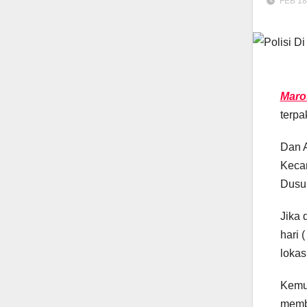
FEB 18
Maro
terpa
Dan 
Kecam
Dusu
Jika 
hari 
lokas
Kemu
memba