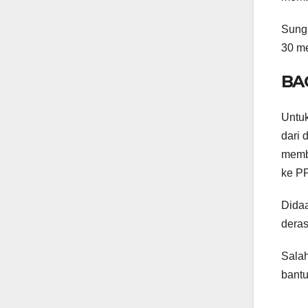
Sunga
30 me
BA
Untuk
dari 
memba
ke P
Didaa
deras
Salah
bantu