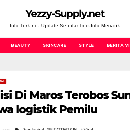
Yezzy-Supply.net
Info Terkini - Update Seputar Info-Info Menarik
BEAUTY
SKINCARE
STYLE
BERITA V
RAL
isi Di Maros Terobos Su
a logistik Pemilu
#beritaviral
,
#INFOTERKINI
,
#Viral