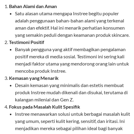
Bahan Alami dan Aman
Satu alasan utama mengapa Instree begitu populer
adalah penggunaan bahan-bahan alami yang terkenal
aman dan efektif. Hal ini menarik perhatian konsumen
yang semakin peduli dengan keamanan produk skincare.
Testimoni Positif
Banyak pengguna yang aktif membagikan pengalaman
positif mereka di media sosial. Testimoni ini sering kali
menjadi faktor utama yang mendorong orang lain untuk
mencoba produk Instree.
Kemasan yang Menarik
Desain kemasan yang minimalis dan estetis membuat
produk Instree mudah dikenali dan disukai, terutama di
kalangan milenial dan Gen Z.
Fokus pada Masalah Kulit Spesifik
Instree menawarkan solusi untuk berbagai masalah kulit
yang umum, seperti kulit kering, sensitif, dan iritasi. Ini
menjadikan mereka sebagai pilihan ideal bagi banyak