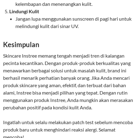
kelembapan dan menenangkan kulit.
Lindungi Kulit
Jangan lupa menggunakan sunscreen di pagi hari untuk
melindungi kulit dari sinar UV.
Kesimpulan
Skincare Instree memang tengah menjadi tren di kalangan
pecinta kecantikan. Dengan produk-produk berkualitas yang
menawarkan berbagai solusi untuk masalah kulit, brand ini
berhasil menarik perhatian banyak orang. Jika Anda mencari
produk skincare yang aman, efektif, dan terbuat dari bahan
alami, Instree bisa menjadi pilihan yang tepat. Dengan rutin
menggunakan produk Instree, Anda mungkin akan merasakan
perubahan positif pada kondisi kulit Anda.
Ingatlah untuk selalu melakukan patch test sebelum mencoba
produk baru untuk menghindari reaksi alergi. Selamat
mencoba!