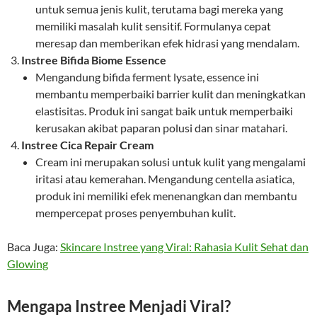
untuk semua jenis kulit, terutama bagi mereka yang
memiliki masalah kulit sensitif. Formulanya cepat
meresap dan memberikan efek hidrasi yang mendalam.
Instree Bifida Biome Essence
Mengandung bifida ferment lysate, essence ini
membantu memperbaiki barrier kulit dan meningkatkan
elastisitas. Produk ini sangat baik untuk memperbaiki
kerusakan akibat paparan polusi dan sinar matahari.
Instree Cica Repair Cream
Cream ini merupakan solusi untuk kulit yang mengalami
iritasi atau kemerahan. Mengandung centella asiatica,
produk ini memiliki efek menenangkan dan membantu
mempercepat proses penyembuhan kulit.
Baca Juga:
Skincare Instree yang Viral: Rahasia Kulit Sehat dan
Glowing
Mengapa Instree Menjadi Viral?