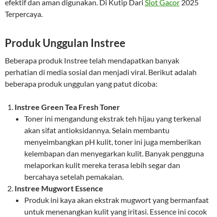
efektif dan aman digunakan. Di Kutip Dari
Slot Gacor
2025
Terpercaya.
Produk Unggulan Instree
Beberapa produk Instree telah mendapatkan banyak
perhatian di media sosial dan menjadi viral. Berikut adalah
beberapa produk unggulan yang patut dicoba:
Instree Green Tea Fresh Toner
Toner ini mengandung ekstrak teh hijau yang terkenal
akan sifat antioksidannya. Selain membantu
menyeimbangkan pH kulit, toner ini juga memberikan
kelembapan dan menyegarkan kulit. Banyak pengguna
melaporkan kulit mereka terasa lebih segar dan
bercahaya setelah pemakaian.
Instree Mugwort Essence
Produk ini kaya akan ekstrak mugwort yang bermanfaat
untuk menenangkan kulit yang iritasi. Essence ini cocok