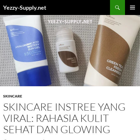
Skip
Yezzy-Supply.net
to
PRIMAR
content
MENU
SKINCARE
SKINCARE INSTREE YANG
VIRAL: RAHASIA KULIT
SEHAT DAN GLOWING