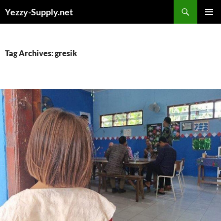
Skip
Yezzy-Supply.net
to
PRIMAR
content
MENU
Tag Archives: gresik