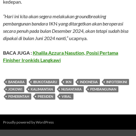
kedepan.
“Hari ini kita akan segera melakukan groundbreaking
pembangunan bandara
IKN
yang ditargetkan akan beroperasi
secara penuh pada bulan Desember 2024, akan tetapi sudah bisa
dipakai di bulan Juni 2024 nanti,”
ucapnya.
BACA JUGA :
Khalila Azzura Nasution, Posisi Pertama
Finisher Ironkids Langkawi
BANDARA
IBUKOTABARU
IKN
INDONESIA
INFOTERKINI
JOKOWI
KALIMANTAN
NUSANTARA
PEMBANGUNAN
PEMERINTAH
PRESIDEN
VIRAL
Proudly powered by WordPress