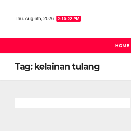
Skip
to
Thu. Aug 6th, 2026
2:10:22 PM
content
HOME
Tag:
kelainan tulang